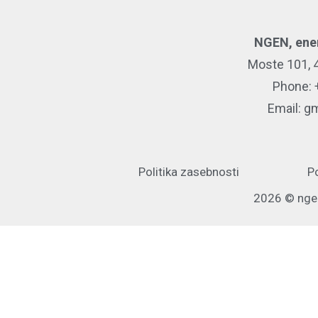
NGEN, ener
Moste 101, 4
Phone: 
Email:
gm
Politika zasebnosti
P
2026 © ngen.